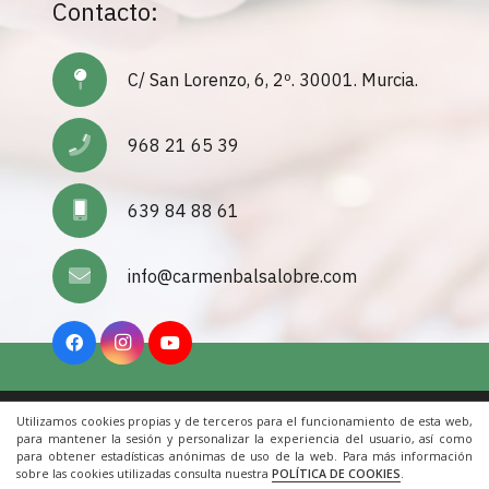
Contacto:
C/ San Lorenzo, 6, 2º. 30001. Murcia.
968 21 65 39
639 84 88 61
info@carmenbalsalobre.com
Utilizamos cookies propias y de terceros para el funcionamiento de esta web,
Inicio
|
Aviso Legal
|
Cookies
|
Contacto
para mantener la sesión y personalizar la experiencia del usuario, así como
para obtener estadísticas anónimas de uso de la web. Para más información
sobre las cookies utilizadas consulta nuestra
POLÍTICA DE COOKIES
.
© 2022 Todos los derechos reservados. Una web de