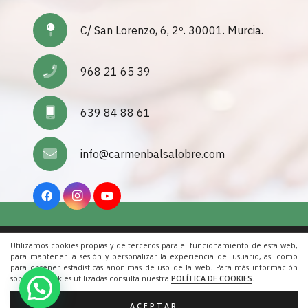
C/ San Lorenzo, 6, 2º. 30001. Murcia.
968 21 65 39
639 84 88 61
info@carmenbalsalobre.com
Utilizamos cookies propias y de terceros para el funcionamiento de esta web,
Inicio
|
Aviso Legal
|
Cookies
|
Contacto
para mantener la sesión y personalizar la experiencia del usuario, así como
para obtener estadísticas anónimas de uso de la web. Para más información
sobre las cookies utilizadas consulta nuestra
POLÍTICA DE COOKIES
.
© 2022 Todos los derechos reservados. Una web de
ACRILONIA
ACEPTAR