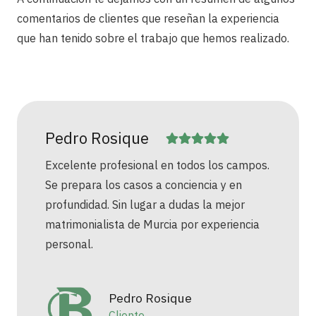
comentarios de clientes que reseñan la experiencia
que han tenido sobre el trabajo que hemos realizado.
ue
Yolanda Gómez
onal en todos los campos.
Empezamos con un proc
sos a conciencia y en
algo complicado y term
lugar a dudas la mejor
resultados que son senc
e Murcia por experiencia
increibles. Lucha hasta e
para sus clientas.
o Rosique
Yolanda G
te
Clienta