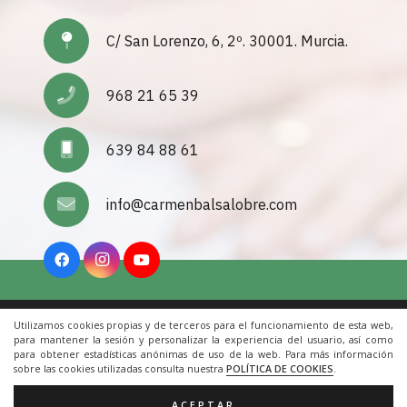
C/ San Lorenzo, 6, 2º. 30001. Murcia.
968 21 65 39
639 84 88 61
info@carmenbalsalobre.com
Utilizamos cookies propias y de terceros para el funcionamiento de esta web,
Inicio
|
Aviso Legal
|
Cookies
|
Contacto
para mantener la sesión y personalizar la experiencia del usuario, así como
para obtener estadísticas anónimas de uso de la web. Para más información
sobre las cookies utilizadas consulta nuestra
POLÍTICA DE COOKIES
.
© 2022 Todos los derechos reservados. Una web de
ACRILONIA
ACEPTAR