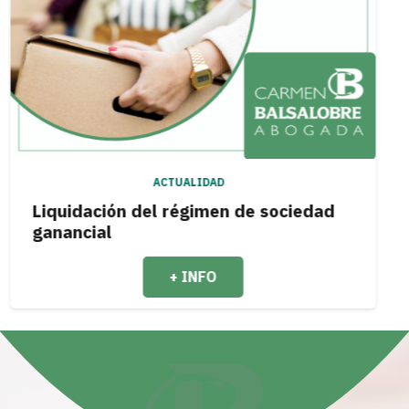
ACTUALIDAD
idación del régimen de sociedad
Dife
ncial
guar
+ INFO