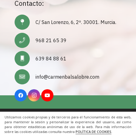
Contacto:
C/ San Lorenzo, 6, 2º. 30001. Murcia.
968 21 65 39
639 84 88 61
info@carmenbalsalobre.com
Utilizamos cookies propias y de terceros para el funcionamiento de esta web,
Inicio
|
Aviso Legal
|
Cookies
|
Contacto
para mantener la sesión y personalizar la experiencia del usuario, así como
para obtener estadísticas anónimas de uso de la web. Para más información
sobre las cookies utilizadas consulta nuestra
POLÍTICA DE COOKIES
.
© 2022 Todos los derechos reservados. Una web de