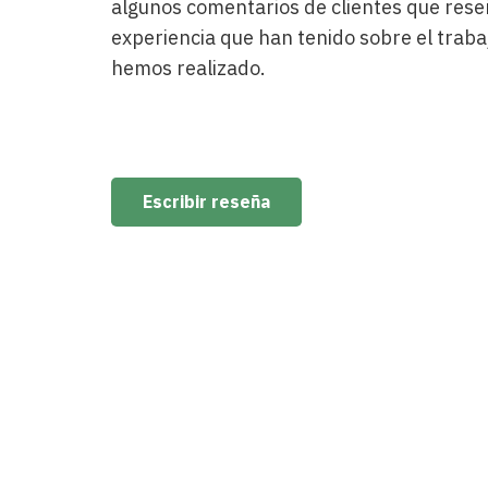
algunos comentarios de clientes que rese
y que presta una atención
esp
experiencia que han tenido sobre el traba
personalizada sin precedentes.
mun
hemos realizado.
Ponerme en sus manos fué la
Ext
mejor elección.
per
Escribir reseña
Carlos Montiel
Cliente