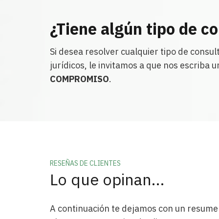
¿Tiene algún tipo de c
Si desea resolver cualquier tipo de consul
jurídicos, le invitamos a que nos escriba 
COMPROMISO
.
RESEÑAS DE CLIENTES
Lo que opinan…
Carlos
El
Montiel
Ga
A continuación te dejamos con un resume
Una abogada que sabe escuchar
Mag