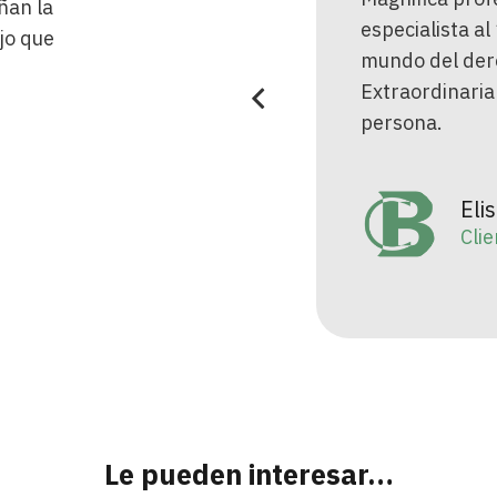
ñan la
ecialista al 100% en el
los campos. Se
jo que
do del derecho de familia.
a conciencia y
raordinaria abogada y mejor
Sin lugar a du
sona.
matrimonialist
experiencia pe
Elisabet Garcia
Clienta
Ped
Cli
Le pueden interesar…