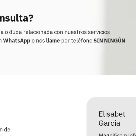
onsulta?
ta o duda relacionada con nuestros servicios
un
WhatsApp
o nos
llame
por teléfono
SIN NINGÚN
isabet
Pedro
rcia
Rosique
n de
nifica profesional en Murcia,
Excelente prof