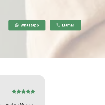
Whastapp
Llamar
Yolanda
Gómez
esional en todos
Empezamos con un proce