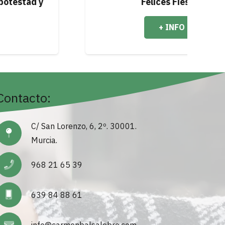
Felices Fiestas
+ INFO
Contacto:
C/ San Lorenzo, 6, 2º. 30001.
Murcia.
968 21 65 39
639 84 88 61
info@carmenbalsalobre.com