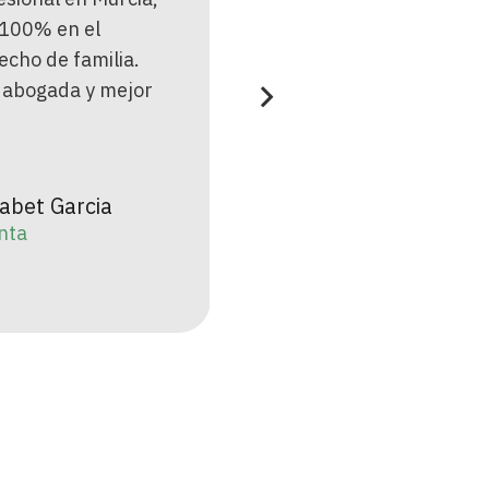
 prepara los casos
separación algo complica
 en profundidad.
terminamos con unos res
das la mejor
que son sencillamente
a de Murcia por
increibles. Lucha hasta el 
rsonal.
por lo mejor para sus clie
ro Rosique
Yolanda Góm
ente
Clienta