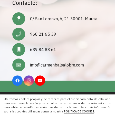
Contacto:
C/ San Lorenzo, 6, 2º. 30001. Murcia.
968 21 65 39
639 84 88 61
info@carmenbalsalobre.com
Utilizamos cookies propias y de terceros para el funcionamiento de esta web,
Inicio
|
Aviso Legal
|
Cookies
|
Contacto
para mantener la sesión y personalizar la experiencia del usuario, así como
para obtener estadísticas anónimas de uso de la web. Para más información
sobre las cookies utilizadas consulta nuestra
POLÍTICA DE COOKIES
.
© 2022 Todos los derechos reservados. Una web de