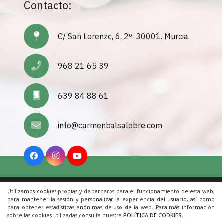
Contacto:
C/ San Lorenzo, 6, 2º. 30001. Murcia.
968 21 65 39
639 84 88 61
info@carmenbalsalobre.com
Utilizamos cookies propias y de terceros para el funcionamiento de esta web,
Inicio
|
Aviso Legal
|
Cookies
|
Contacto
para mantener la sesión y personalizar la experiencia del usuario, así como
para obtener estadísticas anónimas de uso de la web. Para más información
sobre las cookies utilizadas consulta nuestra
POLÍTICA DE COOKIES
.
© 2022 Todos los derechos reservados. Una web de