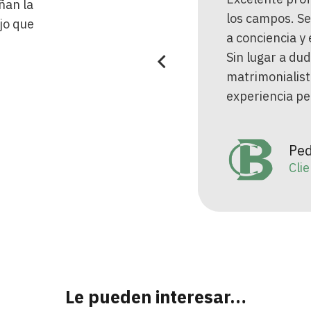
ñan la
ecialista al 100% en el
los campos. Se
jo que
do del derecho de familia.
a conciencia y
raordinaria abogada y mejor
Sin lugar a du
sona.
matrimonialist
experiencia pe
Elisabet Garcia
Clienta
Ped
Cli
Le pueden interesar…