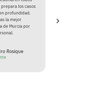
 prepara los casos
separación algo complica
 en profundidad.
terminamos con unos res
das la mejor
que son sencillamente
a de Murcia por
increibles. Lucha hasta el 
rsonal.
por lo mejor para sus clie
ro Rosique
Yolanda Góm
ente
Clienta