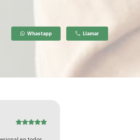
Whastapp
Llamar
Yolanda
Gómez
esional en todos
Empezamos con un proce