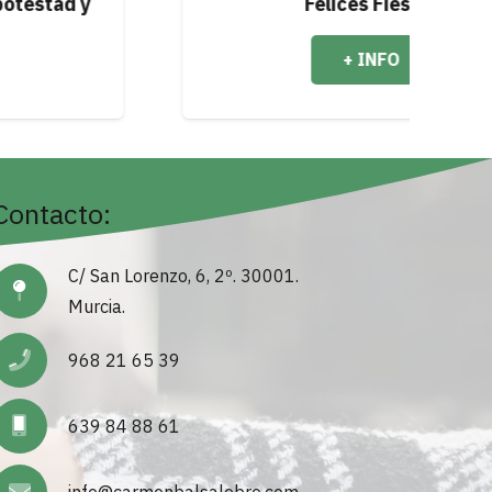
Felices Fiestas
+ INFO
Contacto:
C/ San Lorenzo, 6, 2º. 30001.
Murcia.
968 21 65 39
639 84 88 61
info@carmenbalsalobre.com