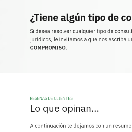
¿Tiene algún tipo de c
Si desea resolver cualquier tipo de consul
jurídicos, le invitamos a que nos escriba 
COMPROMISO
.
RESEÑAS DE CLIENTES
Lo que opinan…
Carlos
El
Montiel
Ga
A continuación te dejamos con un resume
Una abogada que sabe escuchar
Mag