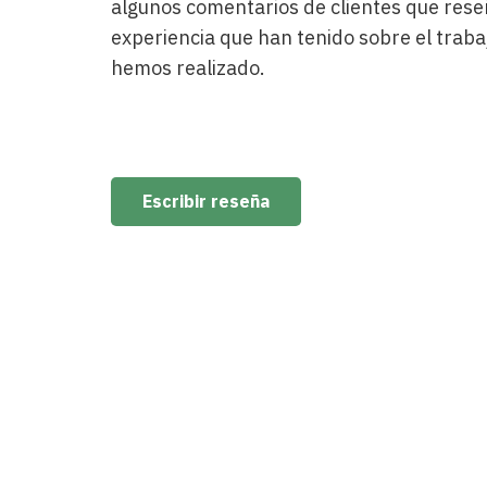
algunos comentarios de clientes que rese
y que presta una atención
esp
experiencia que han tenido sobre el traba
personalizada sin precedentes.
mun
hemos realizado.
Ponerme en sus manos fué la
Ext
mejor elección.
per
Escribir reseña
Carlos Montiel
Cliente