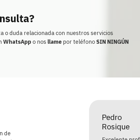
onsulta?
ta o duda relacionada con nuestros servicios
un
WhatsApp
o nos
llame
por teléfono
SIN NINGÚN
isabet
Pedro
rcia
Rosique
n de
nifica profesional en Murcia,
Excelente prof