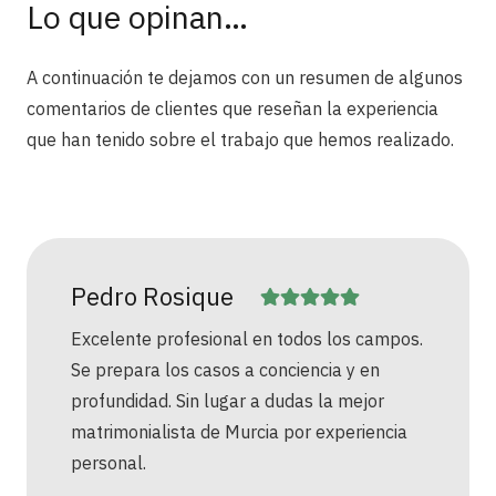
Lo que opinan…
A continuación te dejamos con un resumen de algunos
comentarios de clientes que reseñan la experiencia
que han tenido sobre el trabajo que hemos realizado.
osique
Yolanda Góm
rofesional en todos los campos.
Empezamos con un
os casos a conciencia y en
algo complicado y
 Sin lugar a dudas la mejor
resultados que so
ista de Murcia por experiencia
increibles. Lucha h
para sus clientas.