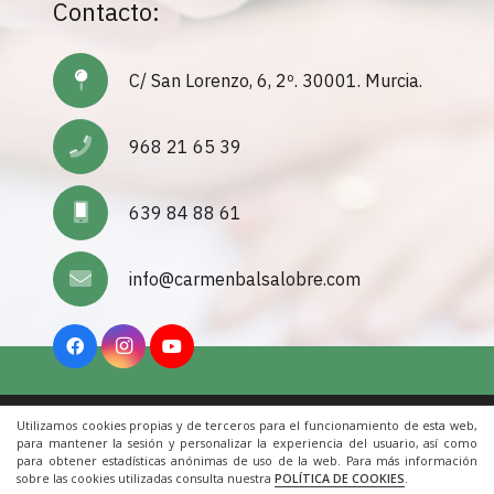
Contacto:
C/ San Lorenzo, 6, 2º. 30001. Murcia.
968 21 65 39
639 84 88 61
info@carmenbalsalobre.com
Utilizamos cookies propias y de terceros para el funcionamiento de esta web,
Inicio
|
Aviso Legal
|
Cookies
|
Contacto
para mantener la sesión y personalizar la experiencia del usuario, así como
para obtener estadísticas anónimas de uso de la web. Para más información
sobre las cookies utilizadas consulta nuestra
POLÍTICA DE COOKIES
.
© 2022 Todos los derechos reservados. Una web de