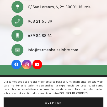
C/ San Lorenzo, 6, 2º. 30001. Murcia.
968 21 65 39
639 84 88 61
info@carmenbalsalobre.com
Utilizamos cookies propias y de terceros para el funcionamiento de esta web,
Inicio
|
Aviso Legal
|
Cookies
|
Contacto
para mantener la sesión y personalizar la experiencia del usuario, así como
para obtener estadísticas anónimas de uso de la web. Para más información
sobre las cookies utilizadas consulta nuestra
POLÍTICA DE COOKIES
.
© 2022 Todos los derechos reservados. Una web de
ACRILONIA
ACEPTAR