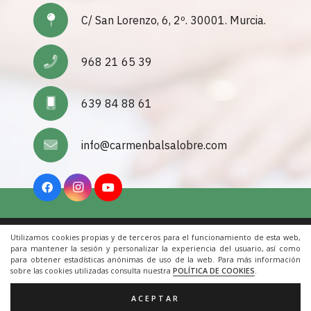
C/ San Lorenzo, 6, 2º. 30001. Murcia.
968 21 65 39
639 84 88 61
info@carmenbalsalobre.com
Utilizamos cookies propias y de terceros para el funcionamiento de esta web,
Inicio
|
Aviso Legal
|
Cookies
|
Contacto
para mantener la sesión y personalizar la experiencia del usuario, así como
para obtener estadísticas anónimas de uso de la web. Para más información
sobre las cookies utilizadas consulta nuestra
POLÍTICA DE COOKIES
.
© 2022 Todos los derechos reservados. Una web de
ACRILONIA
ACEPTAR